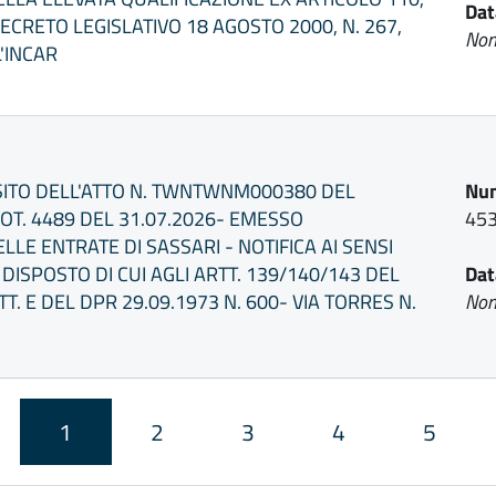
Dat
ECRETO LEGISLATIVO 18 AGOSTO 2000, N. 267,
Non
L'INCAR
SITO DELL'ATTO N. TWNTWNM000380 DEL
Num
ROT. 4489 DEL 31.07.2026- EMESSO
45
LLE ENTRATE DI SASSARI - NOTIFICA AI SENSI
DISPOSTO DI CUI AGLI ARTT. 139/140/143 DEL
Dat
TT. E DEL DPR 29.09.1973 N. 600- VIA TORRES N.
Non
1
2
3
4
5
agina
recedente